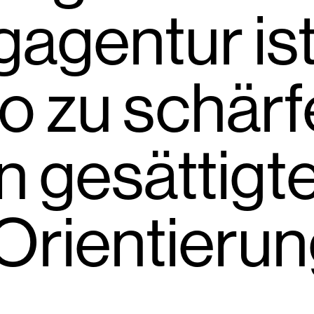
agentur ist
o zu schärf
in gesättigt
Orientierun