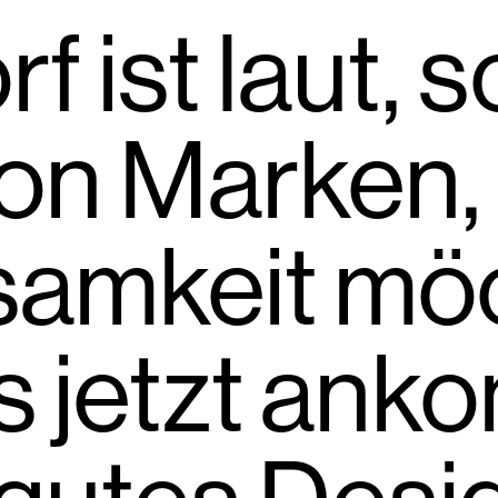
 ist laut, s
von Marken,
amkeit mö
 jetzt anko