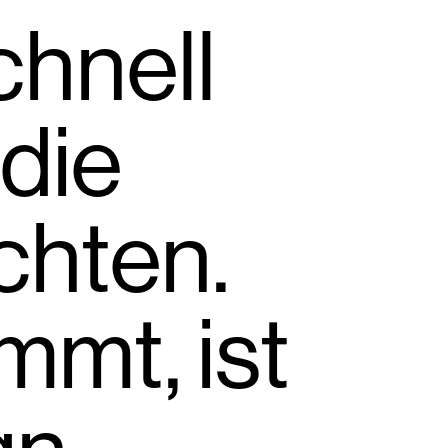
chnell
 die
chten.
mmt, ist