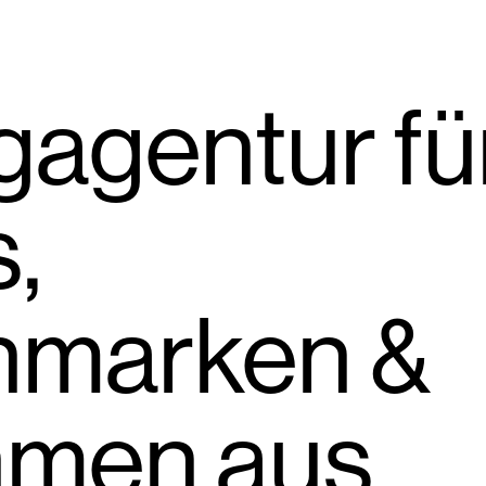
gagentur fü
,
nmarken &
hmen aus