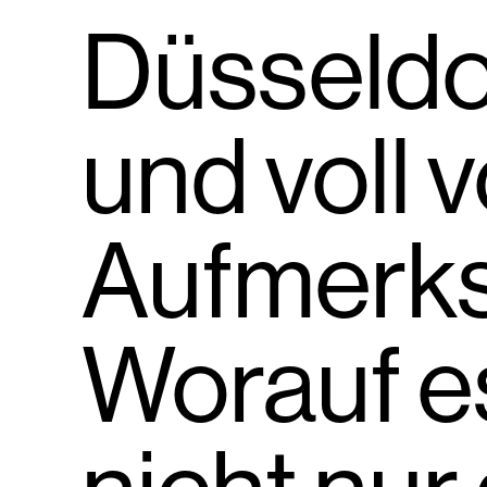
Düsseldorf
und voll 
Aufmerks
Worauf es