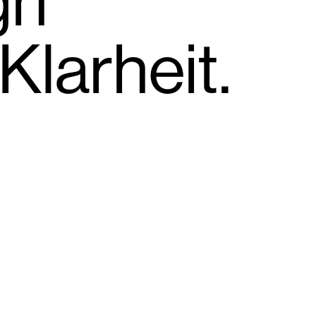
gn
larheit.