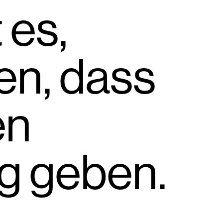
 es,
en, dass
en
g geben.