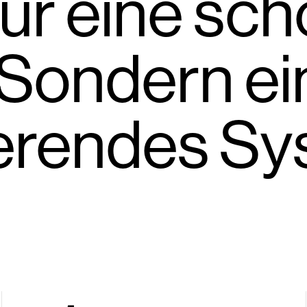
 nur eine sc
 Sondern ei
ierendes Sy