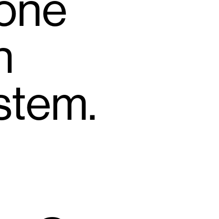
höne
n
stem.