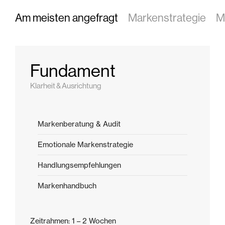
Am meisten angefragt
Markenstrategie
M
Fundament
Klarheit & Ausrichtung
Markenberatung & Audit
Emotionale Markenstrategie
Handlungsempfehlungen
Markenhandbuch
Zeitrahmen: 1 – 2 Wochen